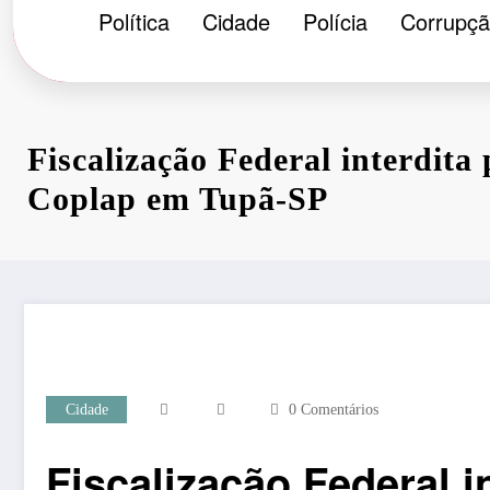
Política
Cidade
Polícia
Corrupç
Fiscalização Federal interdita
Coplap em Tupã-SP
Cidade
0 Comentários
Fiscalização Federal 