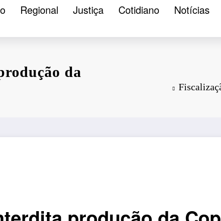
ão
Regional
Justiça
Cotidiano
Notícias
 produção da
Fiscalizaç
interdita produção da Co