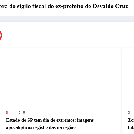
a do sigilo fiscal do ex-prefeito de Osvaldo Cruz
0
Estado de SP tem dia de extremos: imagens
Zon
apocalípticas registradas na região
tu