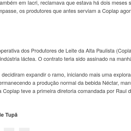
ambém em Iacri, reclamava que estava há dois meses sem
impasse, os produtores que antes serviam a Coplap agor
erativa dos Produtores de Leite da Alta Paulista (Copl
ndústria láctea. O contrato teria sido assinado na manh
 decidiram expandir o ramo, iniciando mais uma explora
, permanecendo a produção normal da bebida Néctar, ma
a Coplap teve a primeira diretoria comandada por Raul 
de Tupã