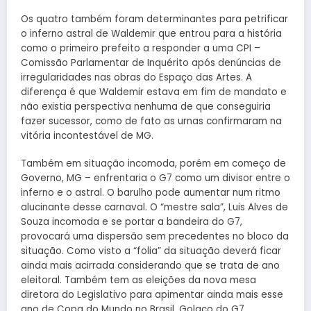
Os quatro também foram determinantes para petrificar
o inferno astral de Waldemir que entrou para a história
como o primeiro prefeito a responder a uma CPI –
Comissão Parlamentar de Inquérito após denúncias de
irregularidades nas obras do Espaço das Artes. A
diferença é que Waldemir estava em fim de mandato e
não existia perspectiva nenhuma de que conseguiria
fazer sucessor, como de fato as urnas confirmaram na
vitória incontestável de MG.
Também em situação incomoda, porém em começo de
Governo, MG – enfrentaria o G7 como um divisor entre o
inferno e o astral. O barulho pode aumentar num ritmo
alucinante desse carnaval. O “mestre sala”, Luis Alves de
Souza incomoda e se portar a bandeira do G7,
provocará uma dispersão sem precedentes no bloco da
situação. Como visto a “folia” da situação deverá ficar
ainda mais acirrada considerando que se trata de ano
eleitoral. Também tem as eleições da nova mesa
diretora do Legislativo para apimentar ainda mais esse
ano de Copa do Mundo no Brasil. Golaço do G7.