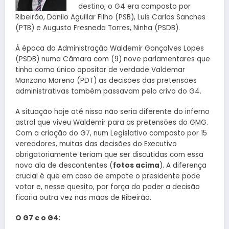
destino, o G4 era composto por
Ribeirão, Danilo Aguillar Filho (PSB), Luis Carlos Sanches
(PTB) e Augusto Fresneda Torres, Ninha (PSDB).
À época da Administração Waldemir Gonçalves Lopes
(PSDB) numa Câmara com (9) nove parlamentares que
tinha como único opositor de verdade Valdemar
Manzano Moreno (PDT) as decisões das pretensões
administrativas também passavam pelo crivo do G4.
A situação hoje até nisso não seria diferente do inferno
astral que viveu Waldemir para as pretensões do GMG.
Com a criação do G7, num Legislativo composto por 15
vereadores, muitas das decisões do Executivo
obrigatoriamente teriam que ser discutidas com essa
nova ala de descontentes (
fotos acima
). A diferença
crucial é que em caso de empate o presidente pode
votar e, nesse quesito, por força do poder a decisão
ficaria outra vez nas mãos de Ribeirão.
O G7 e o G4: