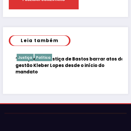
Leia também
Justiça
Política
“É de praxe”: Justiça de Bastos barrar atos da
gestão Kleber Lopes desde o início do
mandato