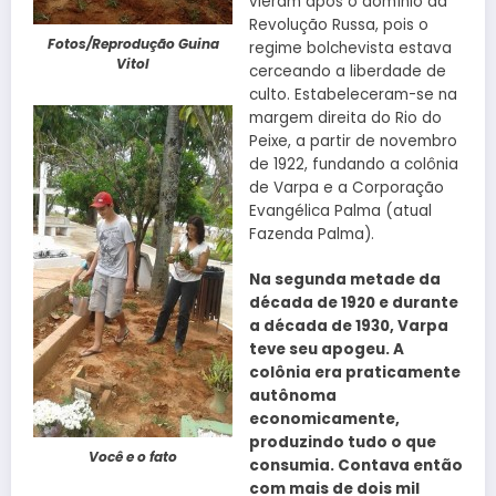
vieram após o domínio da
Revolução Russa, pois o
Fotos/Reprodução Guina
regime bolchevista estava
Vitol
cerceando a liberdade de
culto. Estabeleceram-se na
margem direita do Rio do
Peixe, a partir de novembro
de 1922, fundando a colônia
de Varpa e a Corporação
Evangélica Palma (atual
Fazenda Palma).
Na segunda metade da
década de 1920 e durante
a década de 1930, Varpa
teve seu apogeu. A
colônia era praticamente
autônoma
economicamente,
produzindo tudo o que
Você e o fato
consumia. Contava então
com mais de dois mil