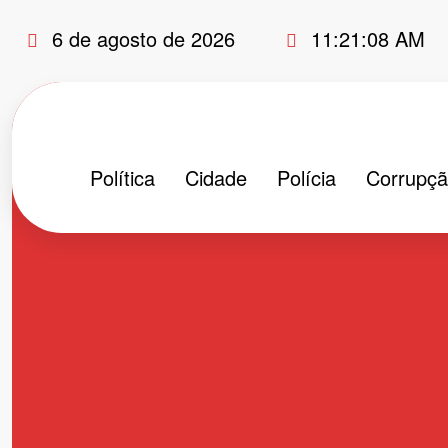
Pular
6 de agosto de 2026
11:21:09 AM
para
o
conteúdo
Política
Cidade
Polícia
Corrupç