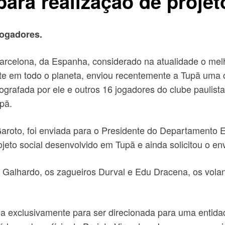
ara realização de projet
jogadores.
rcelona, da Espanha, considerado na atualidade o melho
te em todo o planeta, enviou recentemente a Tupã uma 
tografada por ele e outros 16 jogadores do clube paulist
pã.
oto, foi enviada para o Presidente do Departamento Es
eto social desenvolvido em Tupã e ainda solicitou o env
e Galhardo, os zagueiros Durval e Edu Dracena, os vola
da exclusivamente para ser direcionada para uma entid