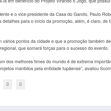
-la em benefício do Projeto Virando o Jogo, que possui
dente e o vice-presidente da Casa do Garoto, Paulo Rob
 detalhes para o início da promoção, além, é claro, de 
m vários pontos da cidade e que a promoção também dev
e regional, que somará forças para o sucesso do evento.
m dos melhores times do mundo é de extrema importânci
projetos mantidos pela entidade tupãense”, avaliou Scom