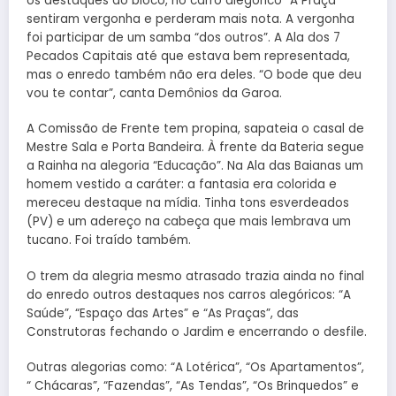
os destaques do bloco, no carro alegórico “A Praça”
sentiram vergonha e perderam mais nota. A vergonha
foi participar de um samba “dos outros”. A Ala dos 7
Pecados Capitais até que estava bem representada,
mas o enredo também não era deles. “O bode que deu
vou te contar”, canta Demônios da Garoa.
A Comissão de Frente tem propina, sapateia o casal de
Mestre Sala e Porta Bandeira. À frente da Bateria segue
a Rainha na alegoria “Educação”. Na Ala das Baianas um
homem vestido a caráter: a fantasia era colorida e
mereceu destaque na mídia. Tinha tons esverdeados
(PV) e um adereço na cabeça que mais lembrava um
tucano. Foi traído também.
O trem da alegria mesmo atrasado trazia ainda no final
do enredo outros destaques nos carros alegóricos: “A
Saúde”, “Espaço das Artes” e “As Praças”, das
Construtoras fechando o Jardim e encerrando o desfile.
Outras alegorias como: “A Lotérica”, “Os Apartamentos”,
“ Chácaras”, “Fazendas”, “As Tendas”, “Os Brinquedos” e