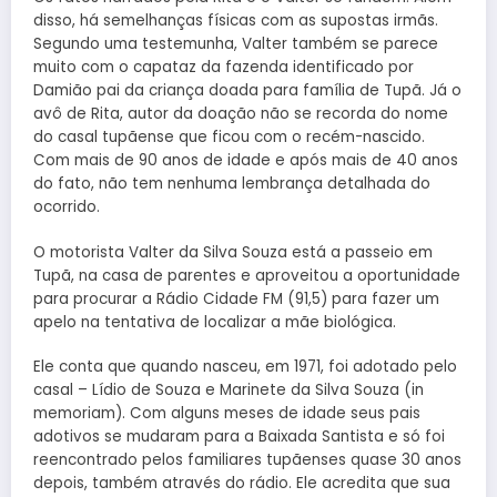
disso, há semelhanças físicas com as supostas irmãs.
Segundo uma testemunha, Valter também se parece
muito com o capataz da fazenda identificado por
Damião pai da criança doada para família de Tupã. Já o
avô de Rita, autor da doação não se recorda do nome
do casal tupãense que ficou com o recém-nascido.
Com mais de 90 anos de idade e após mais de 40 anos
do fato, não tem nenhuma lembrança detalhada do
ocorrido.
O motorista Valter da Silva Souza está a passeio em
Tupã, na casa de parentes e aproveitou a oportunidade
para procurar a Rádio Cidade FM (91,5) para fazer um
apelo na tentativa de localizar a mãe biológica.
Ele conta que quando nasceu, em 1971, foi adotado pelo
casal – Lídio de Souza e Marinete da Silva Souza (in
memoriam). Com alguns meses de idade seus pais
adotivos se mudaram para a Baixada Santista e só foi
reencontrado pelos familiares tupãenses quase 30 anos
depois, também através do rádio. Ele acredita que sua