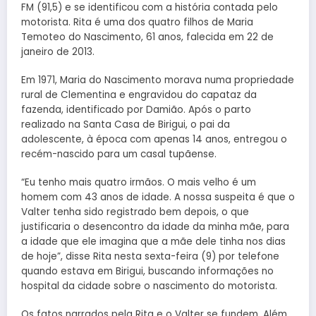
FM (91,5) e se identificou com a história contada pelo
motorista. Rita é uma dos quatro filhos de Maria
Temoteo do Nascimento, 61 anos, falecida em 22 de
janeiro de 2013.
Em 1971, Maria do Nascimento morava numa propriedade
rural de Clementina e engravidou do capataz da
fazenda, identificado por Damião. Após o parto
realizado na Santa Casa de Birigui, o pai da
adolescente, à época com apenas 14 anos, entregou o
recém-nascido para um casal tupãense.
“Eu tenho mais quatro irmãos. O mais velho é um
homem com 43 anos de idade. A nossa suspeita é que o
Valter tenha sido registrado bem depois, o que
justificaria o desencontro da idade da minha mãe, para
a idade que ele imagina que a mãe dele tinha nos dias
de hoje”, disse Rita nesta sexta-feira (9) por telefone
quando estava em Birigui, buscando informações no
hospital da cidade sobre o nascimento do motorista.
Os fatos narrados pela Rita e o Valter se fundem. Além