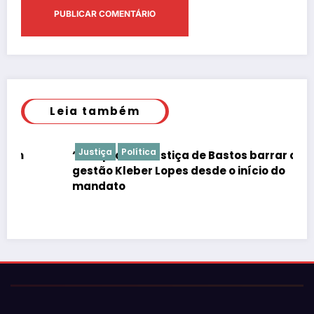
Leia também
Justiça
Política
“É de praxe”: Justiça de Bastos barrar atos da
gestão Kleber Lopes desde o início do
mandato