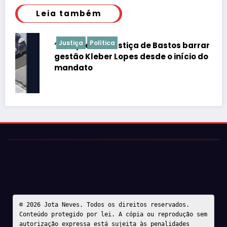
Leia também
Justiça
Política
“É de praxe”: Justiça de Bastos barrar atos da
gestão Kleber Lopes desde o início do
mandato
© 2026 Jota Neves. Todos os direitos reservados.  

Conteúdo protegido por lei. A cópia ou reprodução sem 
autorização expressa está sujeita às penalidades 