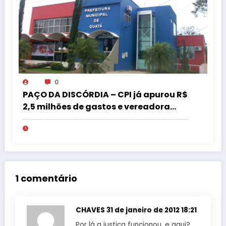
0
PAÇO DA DISCÓRDIA – CPI já apurou R$
2,5 milhões de gastos e vereadora
pede “acordo” para aprovar R$ 9,5
milhões
1 comentário
CHAVES
31 de janeiro de 2012 18:21
Por lá a justiça funcionou, e aqui?…