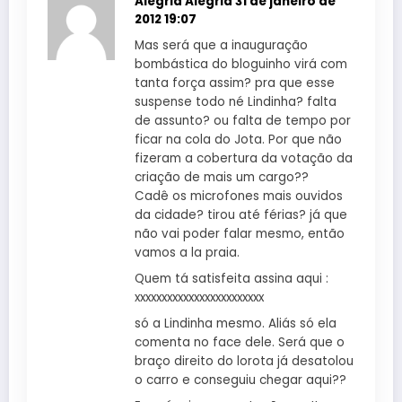
Alegria Alegria
31 de janeiro de
2012 19:07
Mas será que a inauguração
bombástica do bloguinho virá com
tanta força assim? pra que esse
suspense todo né Lindinha? falta
de assunto? ou falta de tempo por
ficar na cola do Jota. Por que não
fizeram a cobertura da votação da
criação de mais um cargo??
Cadê os microfones mais ouvidos
da cidade? tirou até férias? já que
não vai poder falar mesmo, então
vamos a la praia.
Quem tá satisfeita assina aqui :
xxxxxxxxxxxxxxxxxxxxxxxx
só a Lindinha mesmo. Aliás só ela
comenta no face dele. Será que o
braço direito do lorota já desatolou
o carro e conseguiu chegar aqui??