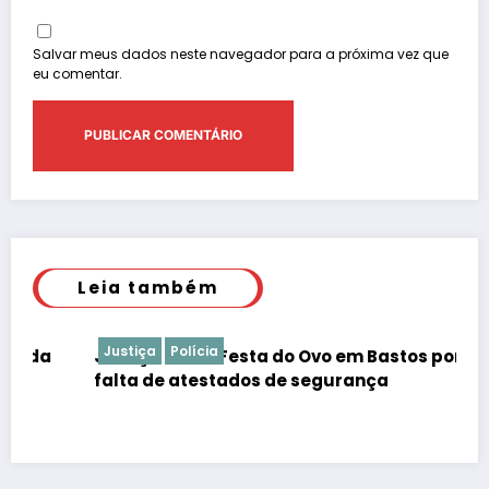
Salvar meus dados neste navegador para a próxima vez que
eu comentar.
Leia também
Justiça
Polícia
Justiça barra Festa do Ovo em Bastos por
falta de atestados de segurança