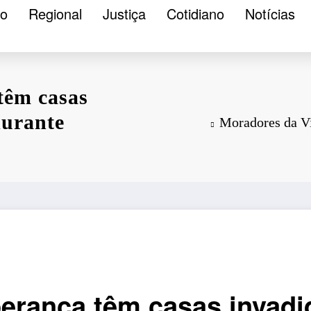
ão
Regional
Justiça
Cotidiano
Notícias
têm casas
durante
Moradores da Vi
erança têm casas invadi