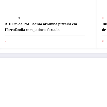
0
A 100m da PM: ladrão arromba pizzaria em
Jus
Herculândia com patinete furtado
de 