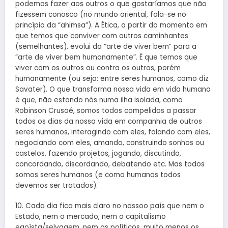
podemos fazer aos outros o que gostaríamos que não
fizessem conosco (no mundo oriental, fala-se no
princípio da “ahimsa”). A Ética, a partir do momento em
que temos que conviver com outros caminhantes
(semelhantes), evolui da “arte de viver bem” para a
“arte de viver bem humanamente”. É que temos que
viver com os outros ou contra os outros, porém
humanamente (ou seja: entre seres humanos, como diz
Savater). O que transforma nossa vida em vida humana
é que, não estando nós numa ilha isolada, como
Robinson Crusoé, somos todos compelidos a passar
todos os dias da nossa vida em companhia de outros
seres humanos, interagindo com eles, falando com eles,
negociando com eles, amando, construindo sonhos ou
castelos, fazendo projetos, jogando, discutindo,
concordando, discordando, debatendo etc. Mas todos
somos seres humanos (e como humanos todos
devemos ser tratados).
10. Cada dia fica mais claro no nossoo país que nem o
Estado, nem o mercado, nem o capitalismo
egoísta/selvagem, nem os políticos, muito menos os