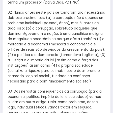
tenha um processo” (Dalva Dias, PDT-SC).
02. Nunca antes neste país se tornaram tão necessários
dois esclarecimentos: (a) a corrupção não é apenas um
problema individual (pessoal, ético), mas é, antes de
tudo, isso; (b) a corrupção, sobretudo daqueles que
dominam/governam a nação, é uma canalhice maligna
de magnitude hecatômbica porque afeta também (1) o
mercado e a economia (mascara a concorrência e
bilhões de reais são desviados do crescimento do país),
(2) a política e a democracia (tornando-a ilegítima), (3)
a Justiça e o império da lei (assim como a força das
instituições) assim como (4) a própria sociedade
(canaliza a riqueza para os mais ricos e desmorona o
chamado “capital social”, fundado na confiança
necessária para o bom funcionamento societal).
03. Das nefastas consequências da corrupção (para a
economia, política, império da lei e sociedade) vamos
cuidar em outro artigo. Dela, como problema, desde
logo, individual (ético), vamos tratar em seguida,
pedindo licença para revisitar algumas noções