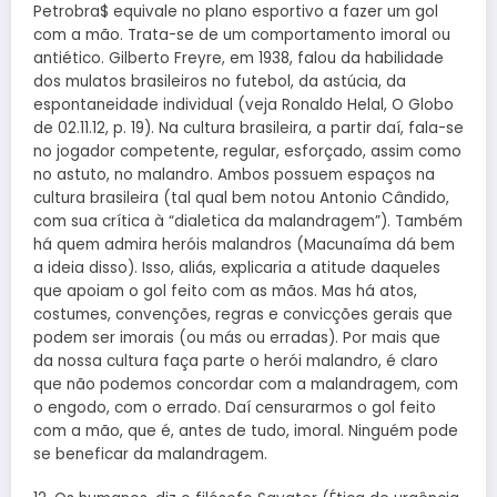
Petrobra$ equivale no plano esportivo a fazer um gol
com a mão. Trata-se de um comportamento imoral ou
antiético. Gilberto Freyre, em 1938, falou da habilidade
dos mulatos brasileiros no futebol, da astúcia, da
espontaneidade individual (veja Ronaldo Helal, O Globo
de 02.11.12, p. 19). Na cultura brasileira, a partir daí, fala-se
no jogador competente, regular, esforçado, assim como
no astuto, no malandro. Ambos possuem espaços na
cultura brasileira (tal qual bem notou Antonio Cândido,
com sua crítica à “dialetica da malandragem”). Também
há quem admira heróis malandros (Macunaíma dá bem
a ideia disso). Isso, aliás, explicaria a atitude daqueles
que apoiam o gol feito com as mãos. Mas há atos,
costumes, convenções, regras e convicções gerais que
podem ser imorais (ou más ou erradas). Por mais que
da nossa cultura faça parte o herói malandro, é claro
que não podemos concordar com a malandragem, com
o engodo, com o errado. Daí censurarmos o gol feito
com a mão, que é, antes de tudo, imoral. Ninguém pode
se beneficar da malandragem.