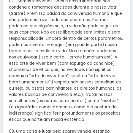
07. “Somos indivíduos livres e nossa liberdade nos
condena a tomarmos decisões durante a nossa vida”
(Sartre). Premissa básica da convivência humana é que
não podemos fazer tudo que queremos. Por mais
poderoso que alguém seja, a vida não pode seguir os
seus caprichos. Não existe liberdade sem limites e sem
responsabilidade. Embora dentro de certos parâmetros,
podemos inventar e eleger (em grande parte) nossa
forma e nosso estilo de vida. Mas também podemos
nos equivocar (isso é certo – errare humanum est). A
essa arte de viver bem (com expurgo da canalhice)
chamamos de ética que, na verdade, não significa
apenas a “arte de viver bem”, senão a “arte de viver
bem humanamente” (respeitando nossos semelhantes,
ou seja, ou ostros caminhantes, os direitos humanos, os
valores básicos de convivência etc.). Tratar nossos
semelhantes (os outros caminhantes) como “insetos”
(ou ignorá-los completamente, como é a postura da
indiferença) significa ferir profundamente os preceitos
éticos que norteiam nossa existência.
08. Uma coisa é lutar pela sobrevivência, estando