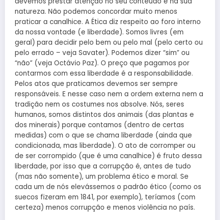
devemos prestar atenção no seu conteúdo e na sua
natureza. Não podemos concordar muito menos
praticar a canalhice. A Ética diz respeito ao foro interno
da nossa vontade (e liberdade). Somos livres (em
geral) para decidir pelo bem ou pelo mal (pelo certo ou
pelo errado – veja Savater). Podemos dizer “sim” ou
“não” (veja Octávio Paz). O preço que pagamos por
contarmos com essa liberdade é a responsabilidade.
Pelos atos que praticamos devemos ser sempre
responsáveis. E nesse caso nem a ordem externa nem a
tradição nem os costumes nos absolve. Nós, seres
humanos, somos distintos dos animais (das plantas e
dos minerais) porque contamos (dentro de certas
medidas) com o que se chama liberdade (ainda que
condicionada, mas liberdade). O ato de corromper ou
de ser corrompido (que é uma canalhice) é fruto dessa
liberdade, por isso que a corrupção é, antes de tudo
(mas não somente), um problema ético e moral. Se
cada um de nós elevássemos o padrão ético (como os
suecos fizeram em 1841, por exemplo), teríamos (com
certeza) menos corrupção e menos violência no país.