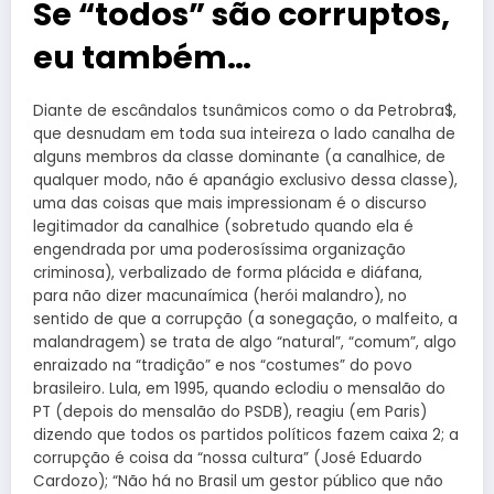
Se “todos” são corruptos,
eu também…
Diante de escândalos tsunâmicos como o da Petrobra$,
que desnudam em toda sua inteireza o lado canalha de
alguns membros da classe dominante (a canalhice, de
qualquer modo, não é apanágio exclusivo dessa classe),
uma das coisas que mais impressionam é o discurso
legitimador da canalhice (sobretudo quando ela é
engendrada por uma poderosíssima organização
criminosa), verbalizado de forma plácida e diáfana,
para não dizer macunaímica (herói malandro), no
sentido de que a corrupção (a sonegação, o malfeito, a
malandragem) se trata de algo “natural”, “comum”, algo
enraizado na “tradição” e nos “costumes” do povo
brasileiro. Lula, em 1995, quando eclodiu o mensalão do
PT (depois do mensalão do PSDB), reagiu (em Paris)
dizendo que todos os partidos políticos fazem caixa 2; a
corrupção é coisa da “nossa cultura” (José Eduardo
Cardozo); “Não há no Brasil um gestor público que não