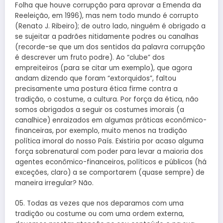
Folha que houve corrupção para aprovar a Emenda da
Reeleição, em 1996), mas nem todo mundo é corrupto
(Renato J. Ribeiro); de outro lado, ninguém é obrigado a
se sujeitar a padrões nitidamente podres ou canalhas
(recorde-se que um dos sentidos da palavra corrupção
é descrever um fruto podre). Ao “clube” dos
empreiteiros (para se citar um exemplo), que agora
andam dizendo que foram “extorquidos”, faltou
precisamente uma postura ética firme contra a
tradição, o costume, a cultura. Por força da ética, não
somos obrigados a seguir os costumes imorais (a
canalhice) enraizados em algumas práticas econômico-
financeiras, por exemplo, muito menos na tradição
política imoral do nosso País. Existiria por acaso alguma
força sobrenatural com poder para levar a maioria dos
agentes econômico-financeiros, políticos e públicos (há
exceções, claro) a se comportarem (quase sempre) de
maneira irregular? Não.
05. Todas as vezes que nos deparamos com uma
tradição ou costume ou com uma ordem externa,