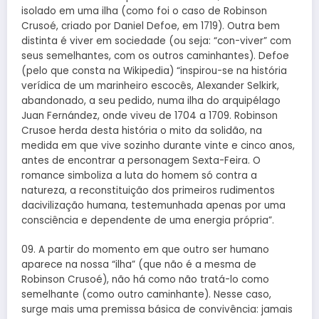
isolado em uma ilha (como foi o caso de Robinson
Crusoé, criado por Daniel Defoe, em 1719). Outra bem
distinta é viver em sociedade (ou seja: “con-viver” com
seus semelhantes, com os outros caminhantes). Defoe
(pelo que consta na Wikipedia) “inspirou-se na história
verídica de um marinheiro escocês, Alexander Selkirk,
abandonado, a seu pedido, numa ilha do arquipélago
Juan Fernández, onde viveu de 1704 a 1709. Robinson
Crusoe herda desta história o mito da solidão, na
medida em que vive sozinho durante vinte e cinco anos,
antes de encontrar a personagem Sexta-Feira. O
romance simboliza a luta do homem só contra a
natureza, a reconstituição dos primeiros rudimentos
dacivilização humana, testemunhada apenas por uma
consciência e dependente de uma energia própria”.
09. A partir do momento em que outro ser humano
aparece na nossa “ilha” (que não é a mesma de
Robinson Crusoé), não há como não tratá-lo como
semelhante (como outro caminhante). Nesse caso,
surge mais uma premissa básica de convivência: jamais