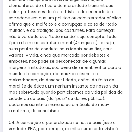
elementares de ética e de moralidade transmitidas
pelos professores da área. Triste e degenerada é a
sociedade em que um político ou administrador público
afirma que o malfeito e a corrupção é coisa de “todo
mundo”, é da tradição, dos costumes. Para começar:
não é verdade que “todo mundo” seja corrupto. Toda
época tem sua estrutura moral (Aranguren), ou seja,
suas pautas de conduta, seus ideais, seus fins, seus
valores. A vida, ainda que marcada por debates e
embates, não pode se desconectar de algumas
margens limitadoras, sob pena de se embrenhar para o
mundo da corrupção, do mau-caratismo, da
malandragem, da desonestidade, enfim, da falta de
moral (e de ética). Em nenhum instante da nossa vida,
mas sobretudo quando participamos da vida política da
cidade ou do país (da “polis” ou da res pública),
podemos admitir a mancha ou a mácula do mau-
caratismo, do canalhismo.
04. A corrupção é generalizada no nosso país (isso é
verdade: FHC, por exemplo, admitiu numa entrevista à