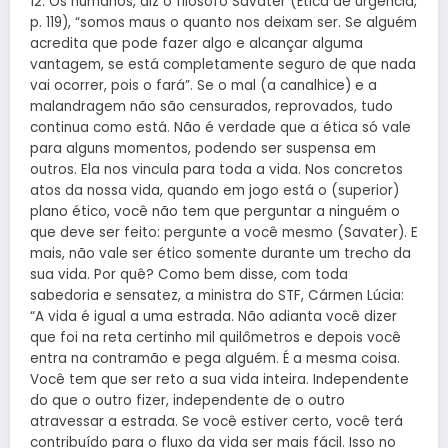
12. Os humanos, diz o filósofo Savater (Ética de urgência,
p. 119), “somos maus o quanto nos deixam ser. Se alguém
acredita que pode fazer algo e alcançar alguma
vantagem, se está completamente seguro de que nada
vai ocorrer, pois o fará”. Se o mal (a canalhice) e a
malandragem não são censurados, reprovados, tudo
continua como está. Não é verdade que a ética só vale
para alguns momentos, podendo ser suspensa em
outros. Ela nos vincula para toda a vida. Nos concretos
atos da nossa vida, quando em jogo está o (superior)
plano ético, você não tem que perguntar a ninguém o
que deve ser feito: pergunte a você mesmo (Savater). E
mais, não vale ser ético somente durante um trecho da
sua vida. Por quê? Como bem disse, com toda
sabedoria e sensatez, a ministra do STF, Cármen Lúcia:
“A vida é igual a uma estrada. Não adianta você dizer
que foi na reta certinho mil quilômetros e depois você
entra na contramão e pega alguém. É a mesma coisa.
Você tem que ser reto a sua vida inteira. Independente
do que o outro fizer, independente de o outro
atravessar a estrada. Se você estiver certo, você terá
contribuído para o fluxo da vida ser mais fácil. Isso no