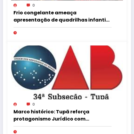
0
Frio congelante ameaça
apresentação de quadrilhas infantis
no Tupã Junina
0
Marco histórico: Tupã reforça
protagonismo Jurídico com
Instalação de Nova Turma do
Tribunal de Ética da OAB