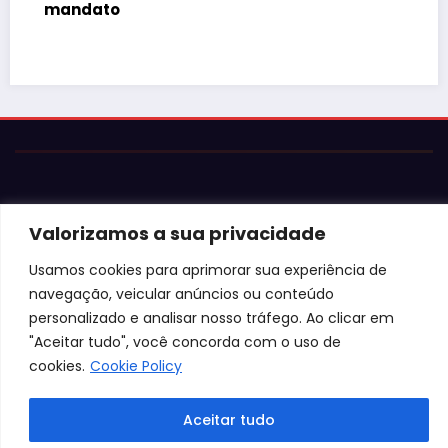
mandato
Valorizamos a sua privacidade
Usamos cookies para aprimorar sua experiência de
© 2026 Jota Neves. Todos os direitos reservados.  

navegação, veicular anúncios ou conteúdo
Conteúdo protegido por lei. A cópia ou reprodução sem 
personalizado e analisar nosso tráfego. Ao clicar em
autorização expressa está sujeita às penalidades 
legais.
"Aceitar tudo", você concorda com o uso de
cookies.
Cookie Policy
Aceitar tudo