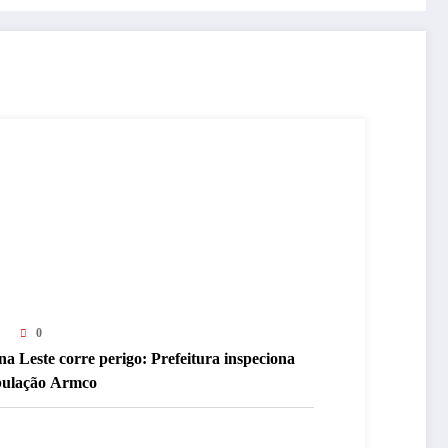
0
a Leste corre perigo: Prefeitura inspeciona
bulação Armco