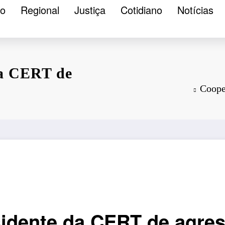
ão
Regional
Justiça
Cotidiano
Notícias
da CERT de
Coope
idente da CERT de agres