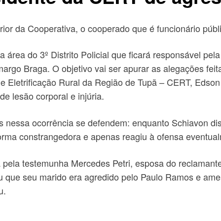
ior da Cooperativa, o cooperado que é funcionário públic
na área do 3º Distrito Policial que ficará responsável pe
argo Braga. O objetivo vai ser apurar as alegações feit
e Eletrificação Rural da Região de Tupã – CERT, Edson 
e lesão corporal e injúria.
dos nessa ocorrência se defendem: enquanto Schiavon di
rma constrangedora e apenas reagiu à ofensa eventual
ada pela testemunha Mercedes Petri, esposa do reclama
u que seu marido era agredido pelo Paulo Ramos e amea
u.