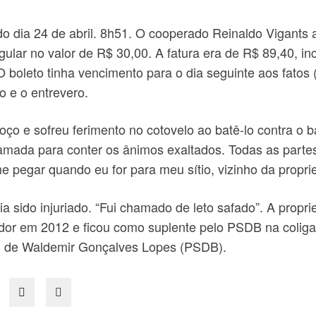
do dia 24 de abril. 8h51. O cooperado Reinaldo Vigant
gular no valor de R$ 30,00. A fatura era de R$ 89,40, inc
 boleto tinha vencimento para o dia seguinte aos fatos 
o e o entrevero.
o e sofreu ferimento no cotovelo ao batê-lo contra o ba
chamada para conter os ânimos exaltados. Todas as parte
egar quando eu for para meu sítio, vizinho da proprie
a sido injuriado. “Fui chamado de leto safado”. A propri
eador em 2012 e ficou como suplente pelo PSDB na coli
ão de Waldemir Gonçalves Lopes (PSDB).