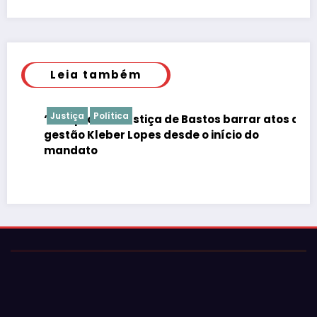
Leia também
Justiça
Política
“É de praxe”: Justiça de Bastos barrar atos da
gestão Kleber Lopes desde o início do
mandato