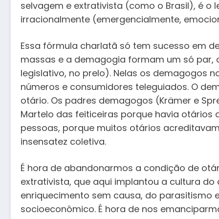
selvagem e extrativista (como o Brasil), é o 
irracionalmente (emergencialmente, emocio
Essa fórmula charlatã só tem sucesso em 
massas e a demagogia formam um só par, com
legislativo, no prelo). Nelas os demagogos
números e consumidores teleguiados. O dem
otário. Os padres demagogos (Krämer e Spren
Martelo das feiticeiras porque havia otário
pessoas, porque muitos otários acreditavam
insensatez coletiva.
É hora de abandonarmos a condição de otár
extrativista, que aqui implantou a cultura do
enriquecimento sem causa, do parasitismo e
socioeconômico. É hora de nos emanciparmos