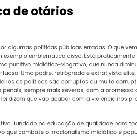
 de otários
r algumas políticas públicas erradas. O que vem
 um exemplo emblemático disso. Está praticament
 punitivo midiático-vingativo, que nunca diminu
rtuoso. Uma podre, retrógrada e extrativista elit
leiros os políticos são corruptos ou muito corrup
eis penais, sempre mais severas, com a promessa
 dizem que vão acabar com a violência nos prote
butivo, fundado na educação de qualidade para tod
ativo que combate o irracionalismo midiático e pop