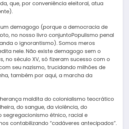
da, que, por conveniência eleitoral, atua
nte).
de um demagogo (porque a democracia de
to, no nosso livro conjuntoPopulismo penal
(manda o ignorantismo). Somos meros
edita nele. Não existe demagogo sem o
s, no século XV, só fizeram sucesso com o
o com seu nazismo, trucidando milhões de
inha, também por aqui, a marcha da
erança maldita do colonialismo teocrático
heira, do sangue, da violência, do
 segregacionismo étnico, racial e
mos contabilizando “cadáveres antecipados”.