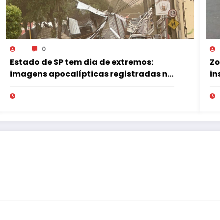
0
Estado de SP tem dia de extremos:
Zo
imagens apocalípticas registradas na
in
região