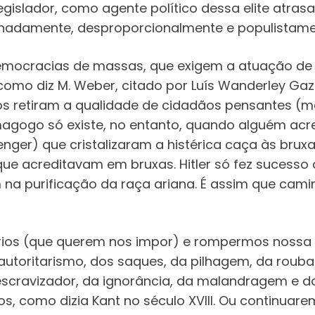
legislador, como agente político dessa elite atrasa
nadamente, desproporcionalmente e populistame
democracias de massas, que exigem a atuação 
o diz M. Weber, citado por Luís Wanderley Gazo
 nos retiram a qualidade de cidadãos pensantes 
agogo só existe, no entanto, quando alguém acr
ger) que cristalizaram a histérica caça às bruxa
s que acreditavam em bruxas. Hitler só fez sucess
 na purificação da raça ariana. É assim que cam
ios (que querem nos impor) e rompermos nossa h
 autoritarismo, dos saques, da pilhagem, da roubal
scravizador, da ignorância, da malandragem e do
, como dizia Kant no século XVIII. Ou continuare