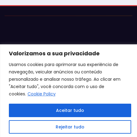
Justiça barra Festa do Ovo em Bastos por
falta de atestados de segurança
Valorizamos a sua privacidade
Usamos cookies para aprimorar sua experiência de
navegação, veicular anúncios ou conteúdo
personalizado e analisar nosso tráfego. Ao clicar em
"Aceitar tudo", você concorda com o uso de
cookies.
Cookie Policy
Aceitar tudo
Rejeitar tudo
© 2026 Jota Neves. Todos os direitos reservados.  

Conteúdo protegido por lei. A cópia ou reprodução sem 