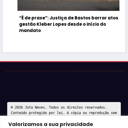
“É de praxe”: Justiça de Bastos barrar atos da
gestão Kleber Lopes desde o início do
mandato
© 2026 Jota Neves. Todos os direitos reservados.  

Conteúdo protegido por lei. A cópia ou reprodução sem 
autorização expressa está sujeita às penalidades 
Valorizamos a sua privacidade
legais.