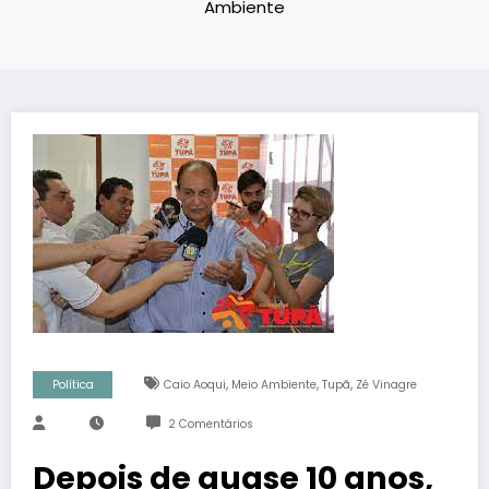
Ambiente
,
,
,
Política
Caio Aoqui
Meio Ambiente
Tupã
Zé Vinagre
2 Comentários
Depois de quase 10 anos,