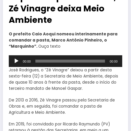
Zé Vinagre deixa Meio
Ambiente
O prefeito Caio Aoqui nomeou interinamente para
comandar a pasta, Marco Antônio Pinheiro, o
“Marquinho”.
Ouça texto
Tocador
00:00
00:00
de
áudio
José Rodrigues, o “Zé Vinagre” deixou a partir desta
sexta-feira (12) a Secretaria de Meio Ambiente, depois
de quase 10 anos à frente da pasta, desde o início do
terceiro mandato de Manoel Gaspar.
De 2013 a 2016, Zé Vinagre passou pela Secretaria de
Obras e, em seguida, foi comandar a pasta de
Agricultura e Meio Ambiente.
Em 2019, foi convidado por Ricardo Raymundo (PV)
retornou à gestão das Secretarias, em meio a um