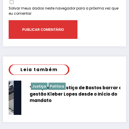
Salvar meus dados neste navegador para a próxima vez que
eu comentar.
Leia também
Justiça
Política
“É de praxe”: Justiça de Bastos barrar atos da
gestão Kleber Lopes desde o início do
mandato