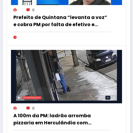
0
Prefeito de Quintana “levanta a voz”
e cobra PM por falta de efetivo e
viaturas na região
0
A 100m da PM: ladrão arromba
pizzaria em Herculândia com
patinete furtado