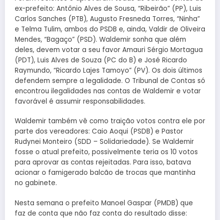
ex-prefeito: Antônio Alves de Sousa, “Ribeirão” (PP), Luis
Carlos Sanches (PTB), Augusto Fresneda Torres, “Ninha”
e Telma Tulim, ambos do PSDB e, ainda, Valdir de Oliveira
Mendes, “Bagaço” (PSD). Waldemir sonha que além
deles, devem votar a seu favor Amauri Sérgio Mortagua
(PDT), Luis Alves de Souza (PC do B) e José Ricardo
Raymundo, “Ricardo Lajes Tamoyo” (PV). Os dois últimos
defendem sempre a legalidade. O Tribunal de Contas só
encontrou ilegalidades nas contas de Waldemir e votar
favorável é assumir responsabilidades.
Waldemir também vê como traição votos contra ele por
parte dos vereadores: Caio Aoqui (PSDB) e Pastor
Rudynei Monteiro (SDD – Solidariedade). Se Waldemir
fosse o atual prefeito, possivelmente teria os 10 votos
para aprovar as contas rejeitadas. Para isso, batava
acionar o famigerado balcão de trocas que mantinha
no gabinete.
Nesta semana o prefeito Manoel Gaspar (PMDB) que
faz de conta que não faz conta do resultado disse: