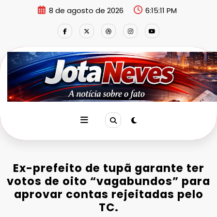
Pular
8 de agosto de 2026
6:15:12 PM
para
o
conteúdo
Ex-prefeito de tupã garante ter
votos de oito “vagabundos” para
aprovar contas rejeitadas pelo
TC.