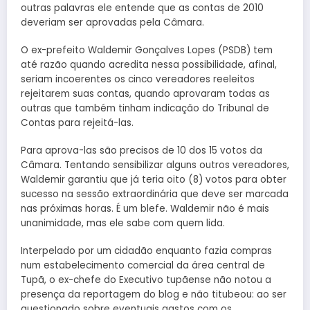
outras palavras ele entende que as contas de 2010
deveriam ser aprovadas pela Câmara.
O ex-prefeito Waldemir Gonçalves Lopes (PSDB) tem
até razão quando acredita nessa possibilidade, afinal,
seriam incoerentes os cinco vereadores reeleitos
rejeitarem suas contas, quando aprovaram todas as
outras que também tinham indicação do Tribunal de
Contas para rejeitá-las.
Para aprova-las são precisos de 10 dos 15 votos da
Câmara. Tentando sensibilizar alguns outros vereadores,
Waldemir garantiu que já teria oito (8) votos para obter
sucesso na sessão extraordinária que deve ser marcada
nas próximas horas. É um blefe. Waldemir não é mais
unanimidade, mas ele sabe com quem lida.
Interpelado por um cidadão enquanto fazia compras
num estabelecimento comercial da área central de
Tupã, o ex-chefe do Executivo tupãense não notou a
presença da reportagem do blog e não titubeou: ao ser
questionado sobre eventuais gastos com os