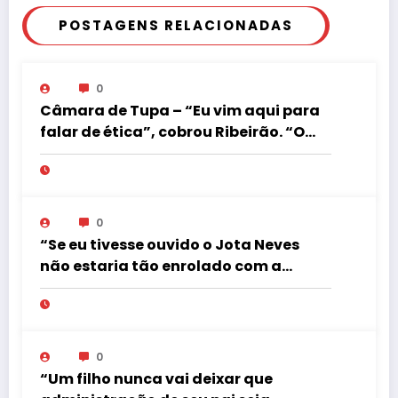
POSTAGENS RELACIONADAS
0
Câmara de Tupa – “Eu vim aqui para
falar de ética”, cobrou Ribeirão. “O
senhor falar de ética”, retrucou o
vereador José Ricardo Raymundo.
0
“Se eu tivesse ouvido o Jota Neves
não estaria tão enrolado com a
Justiça. O Manoel (Gaspar) está indo
no mesmo caminho”, confidenciou a
amigos o ex-prefeito Waldemir
Gonçalves Lopes (PSDB).
0
“Um filho nunca vai deixar que