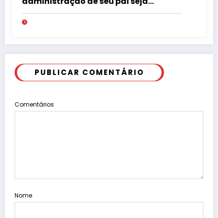
administração de seu pai seja
roubada”, vereador Ribeirão em
dezembro de 2012, justificando uma
possível nomeação de um dos filhos
de Manoel Gaspar para a Secretaria
de Governo. “Mais um filho também
pode ocultar algum mal feito na
PUBLICAR COMENTÁRIO
administração de seu pai”, retrucou
Jota Neves, na mesma data!
Comentários
Nome