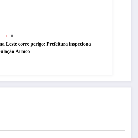
0
a Leste corre perigo: Prefeitura inspeciona
bulação Armco