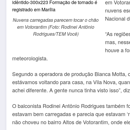
em Votoran
nuvens esc
Nacional d
Nuvens carregadas parecem tocar o chão
em Votorantim (Foto: Rodinei Antônio
“As regiõ
Rodrigues/TEM Você)
mas, nesse
houve a fo
meteorologista.
Segundo a operadora de produção Bianca Motta, q
estávamos voltando para casa, na Vila Nova, quand
achei diferente. A gente nunca tinha visto isso”, d
O balconista Rodinei Antônio Rodrigues também f
estavam bem carregadas e parecia que estavam ‘re
não choveu no bairro Altos de Votorantim, onde el