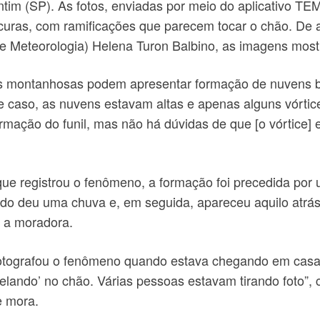
tim (SP). As fotos, enviadas por meio do aplicativo T
uras, com ramificações que parecem tocar o chão. De ac
e Meteorologia) Helena Turon Balbino, as imagens most
es montanhosas podem apresentar formação de nuvens b
 caso, as nuvens estavam altas e apenas alguns vórtic
rmação do funil, mas não há dúvidas de que [o vórtice] 
ue registrou o fenômeno, a formação foi precedida por
o deu uma chuva e, em seguida, apareceu aquilo atrás d
iz a moradora.
otografou o fenômeno quando estava chegando em casa.
lando’ no chão. Várias pessoas estavam tirando foto”, 
e mora.