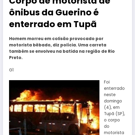
Corpo de motorista de
ônibus da Guerino é
enterrado em Tupã
Homem morreu em colisão provocado por
motorista bêbado, diz polícia.
Uma carreta
também se envolveu na batida na região de Rio
Preto.
G1
Foi
enterrado
neste
domingo
(4), em
Tupã (SP),
o corpo
do
motorista