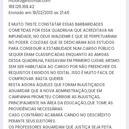
mclara@hotmail.com
189.126.168.42
Enviado em 18/02/2013 as 21:46
É MUITO TRISTE CONSTATAR ESSAS BARBARIDADES
COMETIDAS POR ESSA QUADRILHA QUE ACREDITAVA NA
IMPUNIDADE, NO DEUS WALDEMIR E QUE SE PERPETUARIAM
NO PODER. COLEGAS QUE SE DEDICARAM AOS ESTUDOS
PARA CONSEGUIR A ESTABILIDADE NUM CARGO PÚBLICO
SEQUER ERAM CLASSIFICADAS ENQUANTO AS AMIGAS
DESSA QUADRILHA, PASSAVAM EM PRIMEIRO LUGAR, MESMO
SEM SER HABILITADA AO CARGO POR NÃO PREENCHER OS
REQUISITOS EXIGIDOS NO EDITAL. ISSO É MUITO FACIL DE
COMPROVAR. BASTA QUERER.
RESTA AGORA ÀQUELES QUE FORAM INJUSTIÇADOS
AGUARDAR QUE A NOVA ADMINISTRAÇÃO,QUE EM
CAMPANHA PROMETEU CORRIGIR AS INJUSTIÇAS,
PRINCIPALMENTE NA ÁREA DA EDUCAÇÃO,QUE TOME AS
PROVIDÊNCIAS NECESSÁRIAS.
CASO CONTRÁRIO ACABARÁ CAINDO NO DESCRÉDITO
PERANTE SEUS ELEITORES.
OS PROFESSORES AGUARDAM QUE JUSTIÇA SEJA FEITA.