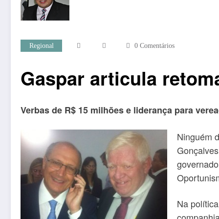
Regional
0 Comentários
Gaspar articula retom
Verbas de R$ 15 milhões e liderança para vere
Ninguém du
Gonçalves 
governado
Oportunis
Na polític
companhia.