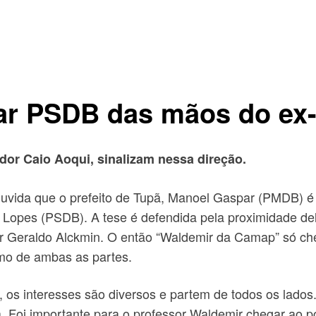
ar PSDB das mãos do ex-
ador Caio Aoqui, sinalizam nessa direção.
vida que o prefeito de Tupã, Manoel Gaspar (PMDB) é 
Lopes (PSDB). A tese é defendida pela proximidade dele
r Geraldo Alckmin. O então “Waldemir da Camap” só ch
mo de ambas as partes.
a, os interesses são diversos e partem de todos os lados
 Foi importante para o professor Waldemir chegar ao po