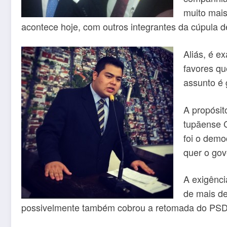
muito mais
acontece hoje, com outros integrantes da cúpula d
Aliás, é e
favores qu
assunto é 
A propósit
tupãense C
foi o demo
quer o gov
A exigênci
de mais de
possivelmente também cobrou a retomada do PSDB