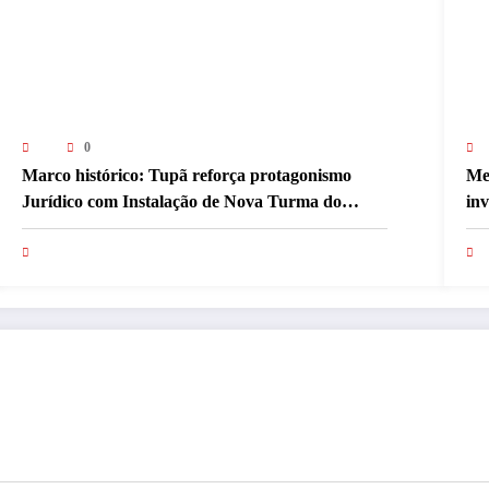
0
Marco histórico: Tupã reforça protagonismo
Me
Jurídico com Instalação de Nova Turma do
inv
Tribunal de Ética da OAB