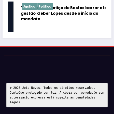
Justiça
Política
“É de praxe”: Justiça de Bastos barrar atos da
gestão Kleber Lopes desde o início do
mandato
© 2026 Jota Neves. Todos os direitos reservados.  

Conteúdo protegido por lei. A cópia ou reprodução sem 
autorização expressa está sujeita às penalidades 
legais.