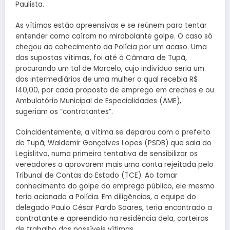
Paulista.
As vítimas estão apreensivas e se reúnem para tentar
entender como caíram no mirabolante golpe. O caso só
chegou ao cohecimento da Polícia por um acaso. Uma
das supostas vítimas, foi até à Câmara de Tupã,
procurando um tal de Marcelo, cujo indivíduo seria um
dos intermediários de uma mulher a qual recebia R$
140,00, por cada proposta de emprego em creches e ou
Ambulatório Municipal de Especialidades (AME),
sugeriam os “contratantes”.
Coincidentemente, a vítima se deparou com o prefeito
de Tupã, Waldemir Gonçalves Lopes (PSDB) que saia do
Legislitvo, numa primeira tentativa de sensibilizar os
vereadores a aprovarem mais uma conta rejeitada pelo
Tribunal de Contas do Estado (TCE). Ao tomar
conhecimento do golpe do emprego público, ele mesmo
teria acionado a Polícia. Em diligências, a equipe do
delegado Paulo César Pardo Soares, teria encontrado a
contratante e apreendido na residência dela, carteiras
de trabalho das possíveis vítimas.