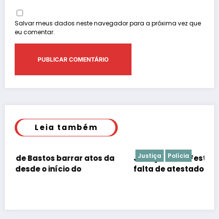
Salvar meus dados neste navegador para a próxima vez que
eu comentar.
Leia também
Justiça
Polícia
a
Justiça barra Festa do Ovo em Bastos por
falta de atestados de segurança