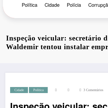
Política
Cidade
Polícia
Corrupç
Inspeção veicular: secretário 
Waldemir tentou instalar emp
Cidade
Política
3 Comentários
Inspeção veicular: sec