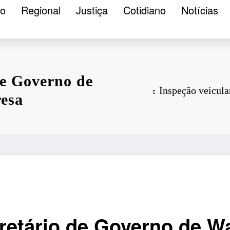
ão
Regional
Justiça
Cotidiano
Notícias
de Governo de
Inspeção veicula
resa
retário de Governo de Wa