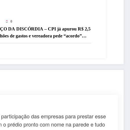
0
ÇO DA DISCÓRDIA – CPI já apurou R$ 2,5
lhões de gastos e vereadora pede “acordo”
ra aprovar R$ 9,5 milhões
a participação das empresas para prestar esse
com o prédio pronto com nome na parede e tudo