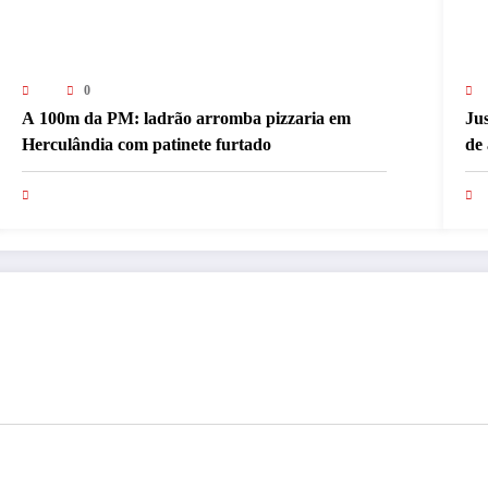
0
A 100m da PM: ladrão arromba pizzaria em
Jus
Herculândia com patinete furtado
de 