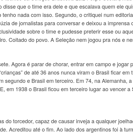
ro disse que o time era dele e que escalava quem ele qu
o tenho nada com isso. Segundo, o critiquei num editori
úzia de jornalistas para conversar e deixou a imprensa
lusividade sobre o time e pudesse preterir esse ou aque
eiro. Coitado do povo. A Seleção nem jogou pra nós e n
ete. Agora é parar de chorar, entrar em campo e jogar 
 “crianças” de até 36 anos nunca viram o Brasil ficar em
m segundo e Brasil em terceiro. Em 74, na Alemanha, a
 E, em 1938 o Brasil ficou em terceiro lugar ao vencer a 
s do torcedor, capaz de causar inveja a qualquer joelha
e. Acreditou até o fim. Ao lado dos argentinos foi à tur