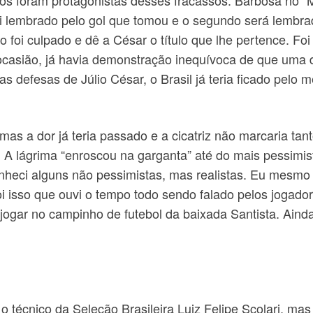
oi lembrado pelo gol que tomou e o segundo será lembrad
o foi culpado e dê a César o título que lhe pertence. Foi 
ocasião, já havia demonstração inequívoca de que uma d
defesas de Júlio César, o Brasil já teria ficado pelo m
as a dor já teria passado e a cicatriz não marcaria tan
 A lágrima “enroscou na garganta” até do mais pessimis
onheci alguns não pessimistas, mas realistas. Eu mesmo
 isso que ouvi o tempo todo sendo falado pelos jogador
ogar no campinho de futebol da baixada Santista. Ainda
 técnico da Seleção Brasileira Luiz Felipe Scolari, mas 