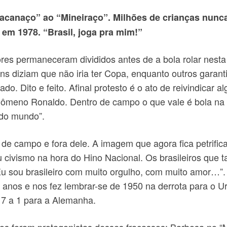
canaço” ao “Mineiraço”. Milhões de crianças nunca v
 em 1978. “Brasil, joga pra mim!”
res permaneceram divididos antes de a bola rolar nesta
ns diziam que não iria ter Copa, enquanto outros garan
ado. Dito e feito. Afinal protesto é o ato de reivindicar 
nômeno Ronaldo. Dentro de campo o que vale é bola na 
“do mundo”.
e campo e fora dele. A imagem que agora fica petrificad
 civismo na hora do Hino Nacional. Os brasileiros que 
u sou brasileiro com muito orgulho, com muito amor…”.
 anos e nos fez lembrar-se de 1950 na derrota para o Ur
7 a 1 para a Alemanha.
ros foram protagonistas desses fracassos: Barbosa no “