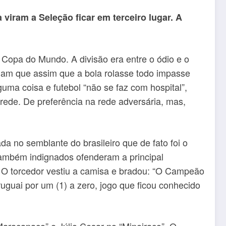
iram a Seleção ficar em terceiro lugar. A
 Copa do Mundo. A divisão era entre o ódio e o
tiam que assim que a bola rolasse todo impasse
alguma coisa e futebol “não se faz com hospital”,
rede. De preferência na rede adversária, mas,
a no semblante do brasileiro que de fato foi o
também indignados ofenderam a principal
 O torcedor vestiu a camisa e bradou: “O Campeão
uguai por um (1) a zero, jogo que ficou conhecido
Maracanaço” e Júlio Cesar no “Mineiraço”. O