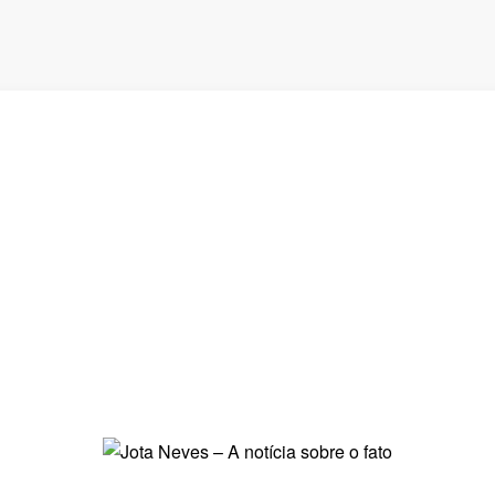
 Tupã a
Justiça condena vere
e de subsídios