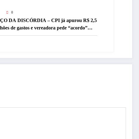
0
ÇO DA DISCÓRDIA – CPI já apurou R$ 2,5
lhões de gastos e vereadora pede “acordo”
ra aprovar R$ 9,5 milhões