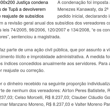
A condenação foi imposta a
Menezes Kanawaty, da 2ª V
pedido inicial, declarando 
 a revisão geral anual dos subsídios dos vereadores c
 leis 74/2005, 98/2006, 120/2007 e 134/2008, “e os con
lores”, sentenciou a magistrada.
faz parte de uma ação civil pública, que por assunto a v
ecimento ilícito e improbidade administrativa. A medida 
índices concedidos anualmente aos servidores. Para a le
r reajuste ou correção.
 dinheiro recebido na seguinte proporção individualizada
rte de nenhum dos vereadores: Airton Peres Batistete, 
237,03; Celso Morcelli, R$ 8.237,03; Clauber Cláudio G
emar Manzano Moreno, R$ 8.237,03 e Valter Moreno Pan