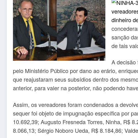
concederam
sanção das
de tais va
A decisão 
pelo Ministério Público por dano ao erário, enriqu
que reajustaram seus subsídios dentro dos mesmos 
anterior, para valer na posterior, não podendo have
Assim, os vereadores foram condenados a devolver o
sequer foi objeto de impugnação específica por pa
10.692,39; Augusto Fresneda Torres, Ninha, R$ 8.
8.066,13; Sérgio Noboro Ueda, R$ 8.184,86; Vald