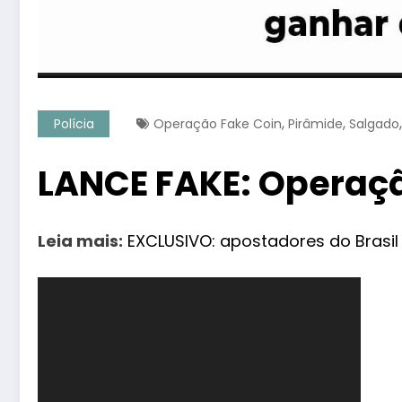
,
,
Polícia
Operação Fake Coin
Pirâmide
Salgado
LANCE FAKE: Operaçã
Leia mais:
EXCLUSIVO: apostadores do Brasil
Tocador
de
vídeo