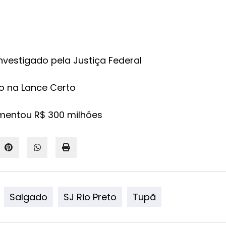
nvestigado pela Justiça Federal
o na Lance Certo
mentou R$ 300 milhões
Salgado
SJ Rio Preto
Tupã