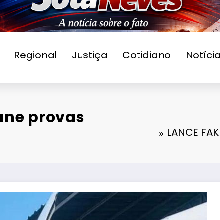
Regional
Justiça
Cotidiano
Notíci
úne provas
LANCE FAK