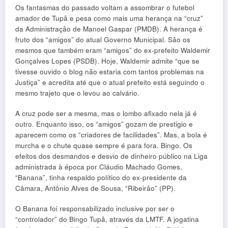
Os fantasmas do passado voltam a assombrar o futebol
amador de Tupã e pesa como mais uma herança na “cruz”
da Administração de Manoel Gaspar (PMDB). A herança é
fruto dos “amigos” do atual Governo Municipal. São os
mesmos que também eram “amigos” do ex-prefeito Waldemir
Gonçalves Lopes (PSDB). Hoje, Waldemir admite “que se
tivesse ouvido o blog não estaria com tantos problemas na
Justiça” e acredita até que o atual prefeito está seguindo o
mesmo trajeto que o levou ao calvário.
A cruz pode ser a mesma, mas o lombo afixado nela já é
outro. Enquanto isso, os “amigos” gozam de prestigio e
aparecem como os “criadores de facilidades”. Mas, a bola é
murcha e o chute quase sempre é para fora. Bingo. Os
efeitos dos desmandos e desvio de dinheiro público na Liga
administrada à época por Cláudio Machado Gomes,
“Banana”, tinha respaldo político do ex-presidente da
Câmara, Antônio Alves de Sousa, “Ribeirão” (PP).
O Banana foi responsabilizado inclusive por ser o
“controlador” do Bingo Tupã, através da LMTF. A jogatina