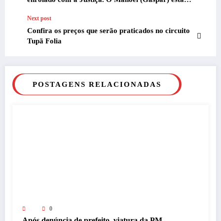
indo no mesmo caminho”, confidenciou a amigos o
Next post
ex-prefeito Waldemir Gonçalves Lopes (PSDB).
Confira os preços que serão praticados no circuito
Tupã Folia
POSTAGENS RELACIONADAS
0
Após denúncia de prefeito, viatura da PM