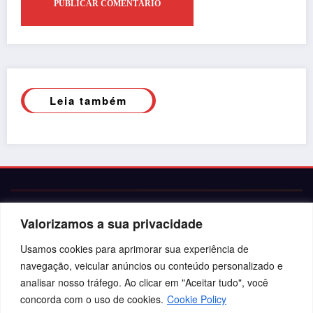
Leia também
Valorizamos a sua privacidade
Usamos cookies para aprimorar sua experiência de
navegação, veicular anúncios ou conteúdo personalizado e
analisar nosso tráfego. Ao clicar em "Aceitar tudo", você
© 2026 Jota Neves. Todos os direitos reservados.  

Conteúdo protegido por lei. A cópia ou reprodução sem 
concorda com o uso de cookies.
Cookie Policy
autorização expressa está sujeita às penalidades 