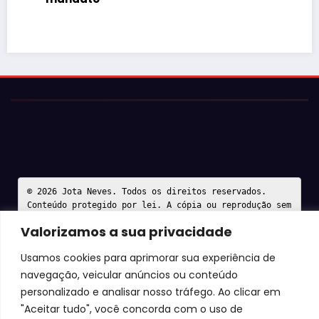
© 2026 Jota Neves. Todos os direitos reservados.  

Conteúdo protegido por lei. A cópia ou reprodução sem 
autorização expressa está sujeita às penalidades 
Valorizamos a sua privacidade
legais.
Usamos cookies para aprimorar sua experiência de
navegação, veicular anúncios ou conteúdo
personalizado e analisar nosso tráfego. Ao clicar em
"Aceitar tudo", você concorda com o uso de