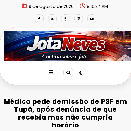
Pular
9 de agosto de 2026
9:16:27 AM
para
o
conteúdo
Médico pede demissão de PSF em
Tupã, após denúncia de que
recebia mas não cumpria
horário