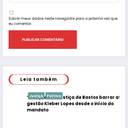
Salvar meus dados neste navegador para a próxima vez que
eu comentar.
Leia também
Justiça
Política
“É de praxe”: Justiça de Bastos barrar atos da
gestão Kleber Lopes desde o início do
mandato