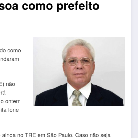
soa como prefeito
ado como
gendaram
RE) não
erá
ido ontem
ita Ione
so ainda no TRE em São Paulo. Caso não seja