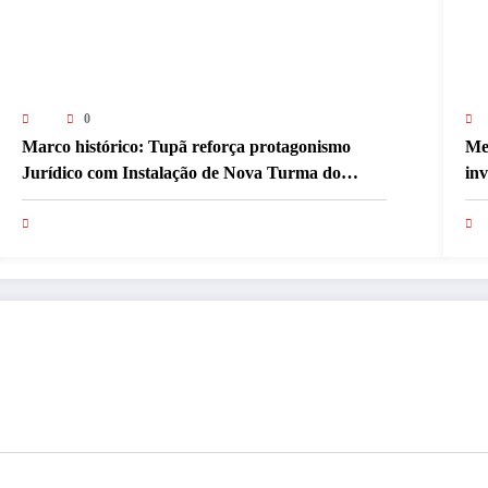
0
Marco histórico: Tupã reforça protagonismo
Me
Jurídico com Instalação de Nova Turma do
inv
Tribunal de Ética da OAB