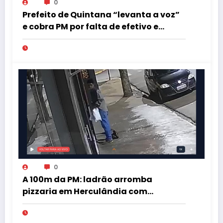
0
Prefeito de Quintana “levanta a voz”
e cobra PM por falta de efetivo e
viaturas na região
0
A 100m da PM: ladrão arromba
pizzaria em Herculândia com
patinete furtado