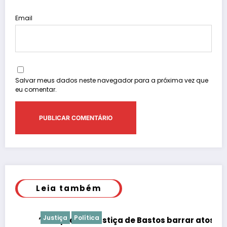
Email
Salvar meus dados neste navegador para a próxima vez que
eu comentar.
Leia também
Justiça
Política
“É de praxe”: Justiça de Bastos barrar atos da