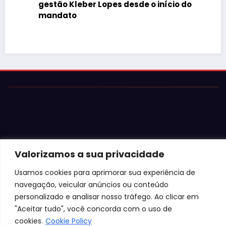
gestão Kleber Lopes desde o início do
mandato
Valorizamos a sua privacidade
© 2026 Jota Neves. Todos os direitos reservados.  

Conteúdo protegido por lei. A cópia ou reprodução sem 
Usamos cookies para aprimorar sua experiência de
autorização expressa está sujeita às penalidades 
legais.
navegação, veicular anúncios ou conteúdo
personalizado e analisar nosso tráfego. Ao clicar em
"Aceitar tudo", você concorda com o uso de
cookies.
Cookie Policy