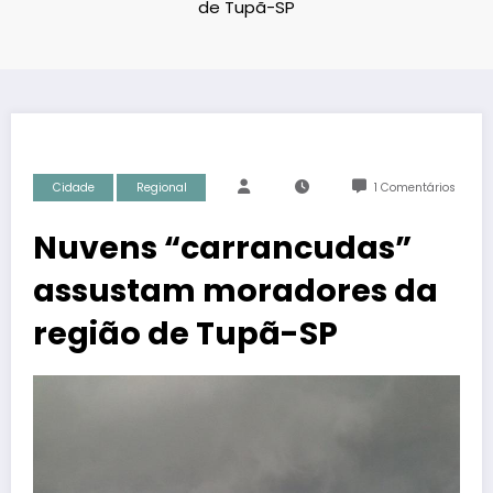
de Tupã-SP
Cidade
Regional
1 Comentários
Nuvens “carrancudas”
assustam moradores da
região de Tupã-SP