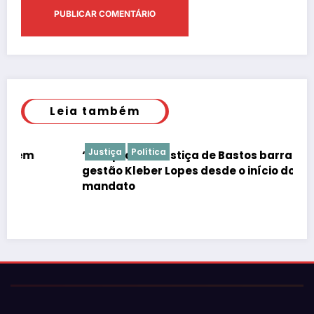
Leia também
Justiça
Política
“É de praxe”: Justiça de Bastos barrar atos da
gestão Kleber Lopes desde o início do
mandato