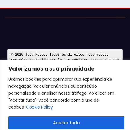
© 2026 Jota Neves. Todos os direitos reservados.  

Conteúdo protegido por lei. A cópia ou reprodução sem 
autorização expressa está sujeita às penalidades 
Valorizamos a sua privacidade
legais.
Usamos cookies para aprimorar sua experiência de
navegação, veicular anúncios ou conteúdo
personalizado e analisar nosso tráfego. Ao clicar em
"Aceitar tudo", você concorda com o uso de
cookies.
Cookie Policy
Aceitar tudo