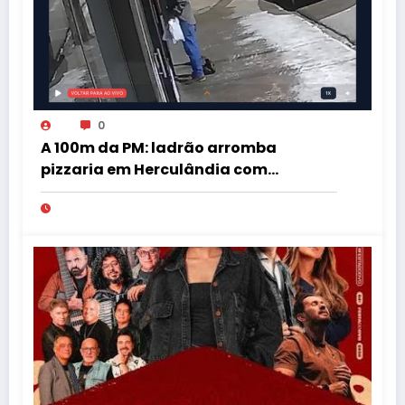
0
A 100m da PM: ladrão arromba
pizzaria em Herculândia com
patinete furtado