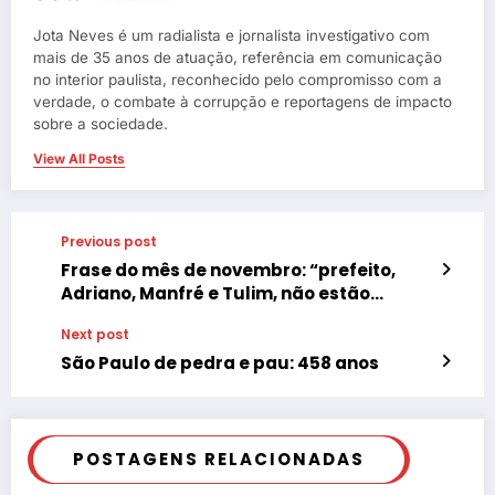
Jota Neves é um radialista e jornalista investigativo com
mais de 35 anos de atuação, referência em comunicação
no interior paulista, reconhecido pelo compromisso com a
verdade, o combate à corrupção e reportagens de impacto
sobre a sociedade.
View All Posts
Previous post
Frase do mês de novembro: “prefeito,
Adriano, Manfré e Tulim, não estão
levando em consideração em nenhum
Next post
momento os possíveis danos morais e
materiais que estão provocando à
São Paulo de pedra e pau: 458 anos
imagem da cidade e do povo tupãense,
sobretudo, aqueles que pagaram por
concursos “públicos” com provas
corrigidas entre quatro paredes, na
POSTAGENS RELACIONADAS
calada da noite ou em plena luz do dia e