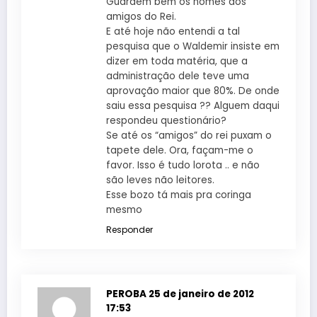
Guardem bem os nomes dos
amigos do Rei.
E até hoje não entendi a tal
pesquisa que o Waldemir insiste em
dizer em toda matéria, que a
administração dele teve uma
aprovação maior que 80%. De onde
saiu essa pesquisa ?? Alguem daqui
respondeu questionário?
Se até os “amigos” do rei puxam o
tapete dele. Ora, façam-me o
favor. Isso é tudo lorota .. e não
são leves não leitores.
Esse bozo tá mais pra coringa
mesmo
Responder
PEROBA
25 de janeiro de 2012
17:53