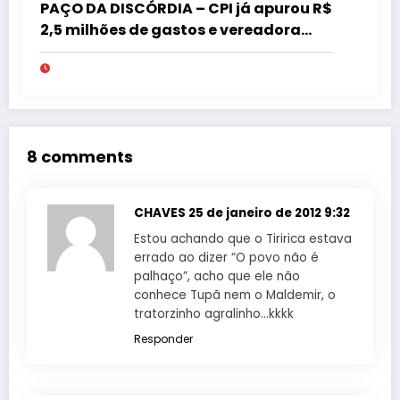
PAÇO DA DISCÓRDIA – CPI já apurou R$
2,5 milhões de gastos e vereadora
pede “acordo” para aprovar R$ 9,5
milhões
8 comments
CHAVES
25 de janeiro de 2012 9:32
Estou achando que o Tiririca estava
errado ao dizer “O povo não é
palhaço”, acho que ele não
conhece Tupã nem o Maldemir, o
tratorzinho agralinho…kkkk
Responder