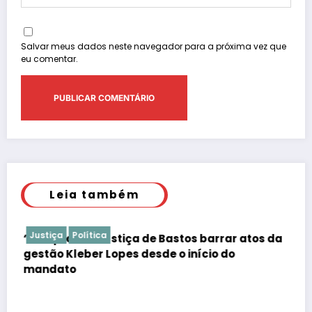
Salvar meus dados neste navegador para a próxima vez que
eu comentar.
Leia também
Justiça
Polícia
da
Justiça barra Festa do Ovo em Bastos por
falta de atestados de segurança