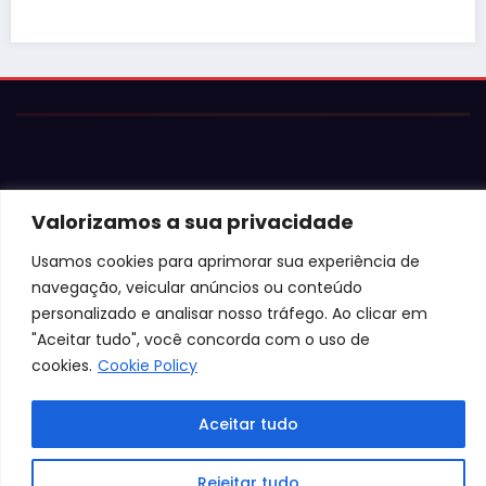
Valorizamos a sua privacidade
© 2026 Jota Neves. Todos os direitos reservados.  

Usamos cookies para aprimorar sua experiência de
Conteúdo protegido por lei. A cópia ou reprodução sem 
navegação, veicular anúncios ou conteúdo
autorização expressa está sujeita às penalidades 
personalizado e analisar nosso tráfego. Ao clicar em
legais.
"Aceitar tudo", você concorda com o uso de
cookies.
Cookie Policy
Aceitar tudo
Rejeitar tudo