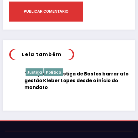
Leia também
Justiça
Política
“É de praxe”: Justiça de Bastos barrar atos da
gestão Kleber Lopes desde o início do
mandato