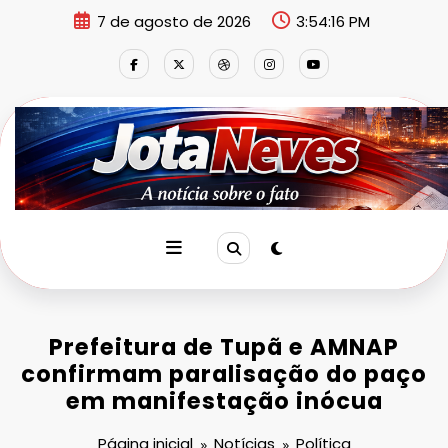
Pular
7 de agosto de 2026
3:54:16 PM
para
o
conteúdo
Prefeitura de Tupã e AMNAP
confirmam paralisação do paço
em manifestação inócua
Página inicial
Notícias
Política