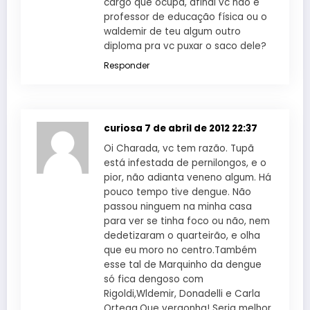
cargo que ocupa, afinal vc não é
professor de educação física ou o
waldemir de teu algum outro
diploma pra vc puxar o saco dele?
Responder
curiosa
7 de abril de 2012 22:37
Oi Charada, vc tem razão. Tupã
está infestada de pernilongos, e o
pior, não adianta veneno algum. Há
pouco tempo tive dengue. Não
passou ninguem na minha casa
para ver se tinha foco ou não, nem
dedetizaram o quarteirão, e olha
que eu moro no centro.Também
esse tal de Marquinho da dengue
só fica dengoso com
Rigoldi,Wldemir, Donadelli e Carla
Ortega.Que vergonha! Seria melhor