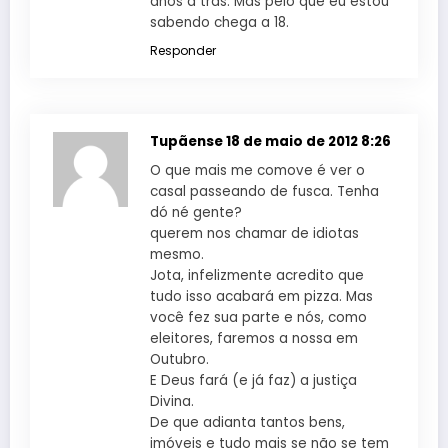
anos a trás. Mas pelo que eu estou
sabendo chega a 18.
Responder
Tupãense
18 de maio de 2012 8:26
O que mais me comove é ver o
casal passeando de fusca. Tenha
dó né gente?
querem nos chamar de idiotas
mesmo.
Jota, infelizmente acredito que
tudo isso acabará em pizza. Mas
você fez sua parte e nós, como
eleitores, faremos a nossa em
Outubro.
E Deus fará (e já faz) a justiça
Divina.
De que adianta tantos bens,
imóveis e tudo mais se não se tem