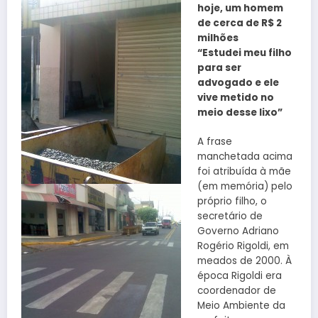
hoje, um homem
de cerca de R$ 2
milhões
“Estudei meu filho
para ser
advogado e ele
vive metido no
meio desse lixo”
A frase
manchetada acima
foi atribuída à mãe
(em memória) pelo
próprio filho, o
secretário de
Governo Adriano
Rogério Rigoldi, em
meados de 2000. À
época Rigoldi era
coordenador de
Meio Ambiente da