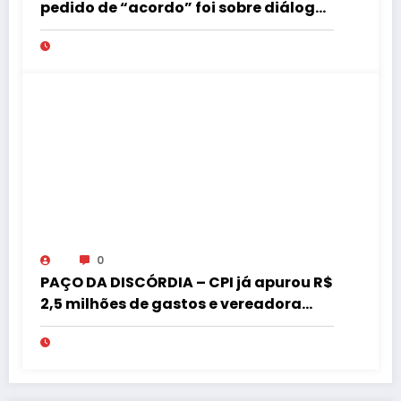
pedido de “acordo” foi sobre diálogo
institucional
0
PAÇO DA DISCÓRDIA – CPI já apurou R$
2,5 milhões de gastos e vereadora
pede “acordo” para aprovar R$ 9,5
milhões