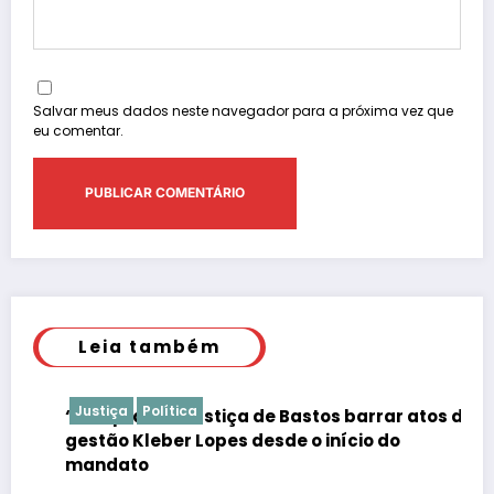
Salvar meus dados neste navegador para a próxima vez que
eu comentar.
Leia também
Justiça
Política
“É de praxe”: Justiça de Bastos barrar atos da
gestão Kleber Lopes desde o início do
mandato