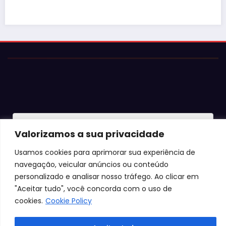
© 2026 Jota Neves. Todos os direitos reservados.  

Valorizamos a sua privacidade
Conteúdo protegido por lei. A cópia ou reprodução sem 
autorização expressa está sujeita às penalidades 
Usamos cookies para aprimorar sua experiência de
legais.
navegação, veicular anúncios ou conteúdo
personalizado e analisar nosso tráfego. Ao clicar em
"Aceitar tudo", você concorda com o uso de
cookies.
Cookie Policy