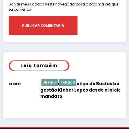
Salvar meus dados neste navegador para a próxima vez que
eu comentar.
Leia também
Justiça
Política
“É de praxe”: Justiça de Bastos barrar atos da
gestão Kleber Lopes desde o início do
mandato