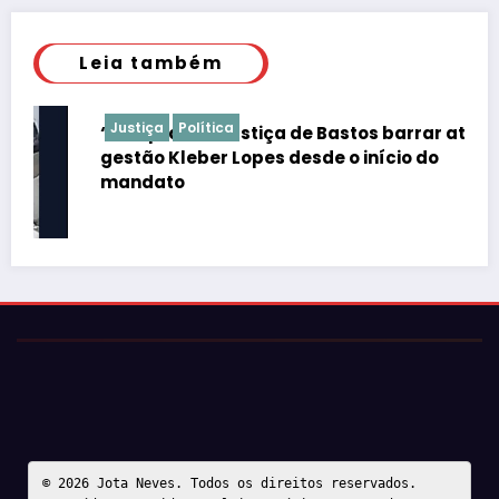
Leia também
Justiça
Política
“É de praxe”: Justiça de Bastos barrar atos da
gestão Kleber Lopes desde o início do
mandato
© 2026 Jota Neves. Todos os direitos reservados.  
