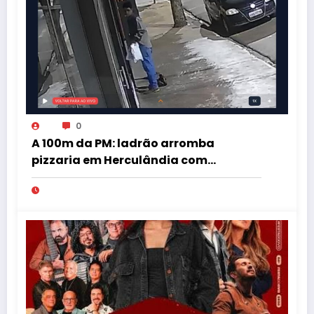
0
A 100m da PM: ladrão arromba
pizzaria em Herculândia com
patinete furtado