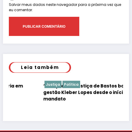
Salvar meus dados neste navegador para a próxima vez que
eu comentar.
Leia também
Justiça
Política
“É de praxe”: Justiça de Bastos barrar atos da
gestão Kleber Lopes desde o início do
mandato