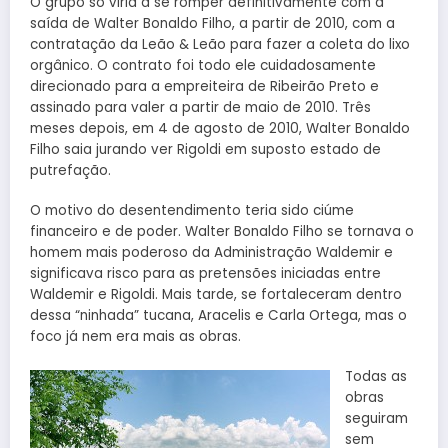
O grupo só viria a se romper definitivamente com a
saída de Walter Bonaldo Filho, a partir de 2010, com a
contratação da Leão & Leão para fazer a coleta do lixo
orgânico. O contrato foi todo ele cuidadosamente
direcionado para a empreiteira de Ribeirão Preto e
assinado para valer a partir de maio de 2010. Três
meses depois, em 4 de agosto de 2010, Walter Bonaldo
Filho saia jurando ver Rigoldi em suposto estado de
putrefação.
O motivo do desentendimento teria sido ciúme
financeiro e de poder. Walter Bonaldo Filho se tornava o
homem mais poderoso da Administração Waldemir e
significava risco para as pretensões iniciadas entre
Waldemir e Rigoldi. Mais tarde, se fortaleceram dentro
dessa “ninhada” tucana, Aracelis e Carla Ortega, mas o
foco já nem era mais as obras.
Todas as
obras
seguiram
sem