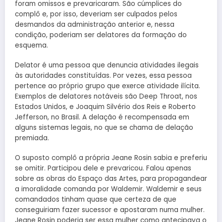
foram omissos e prevaricaram. São cúmplices do
complô e, por isso, deveriam ser culpados pelos
desmandos da administração anterior e, nessa
condição, poderiam ser delatores da formação do
esquema.
Delator é uma pessoa que denuncia atividades ilegais
às autoridades constituídas. Por vezes, essa pessoa
pertence ao próprio grupo que exerce atividade ilícita.
Exemplos de delatores notáveis são Deep Throat, nos
Estados Unidos, e Joaquim Silvério dos Reis e Roberto
Jefferson, no Brasil. A delação é recompensada em
alguns sistemas legais, no que se chama de delação
premiada.
O suposto complô a própria Jeane Rosin sabia e preferiu
se omitir. Participou dele e prevaricou. Falou apenas
sobre as obras do Espaço das Artes, para propagandear
a imoralidade comanda por Waldemir. Waldemir e seus
comandados tinham quase que certeza de que
conseguiriam fazer sucessor e apostaram numa mulher.
Jeane Rosin poderia ser essa mulher como antecipava o